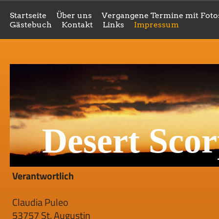
Startseite
Über uns
Vergangene Termine mit Foto
Gästebuch
Kontakt
Links
Impressum
Desert Scor
Verantwortlich
Claudia Puleo
53757 St. Augustin